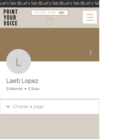
Let's Talk 🙃
ACCÈS PRO
Plus d'actions
Laeti Lopez
Laeti Lopez
0 Abonné
0 Suivi