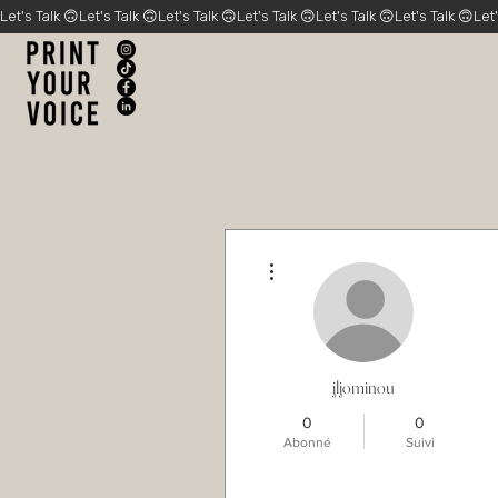
Let's Talk 🙃
Plus d'actions
jljominou
0
0
Abonné
Suivi